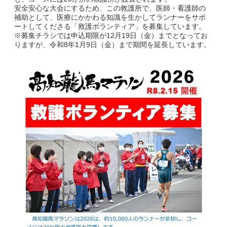
安全安心な大会にするため、この救護所で、医師・看護師の
補助として、医療にかかわる知識を生かしてランナーをサポ
副賞・特別賞・参加賞
ートしてくださる「救護ボランティア」を募集しています。
※募集チラシでは申込期限が12月19日（金）までとなってお
りますが、令和8年1月9日（金）まで期間を延長しています。
大会データ
エントリー
コース&アクセス
コース（給水、関門等）
アクセス
Q&A | お問い合わせ
Q&A
お問い合わせ