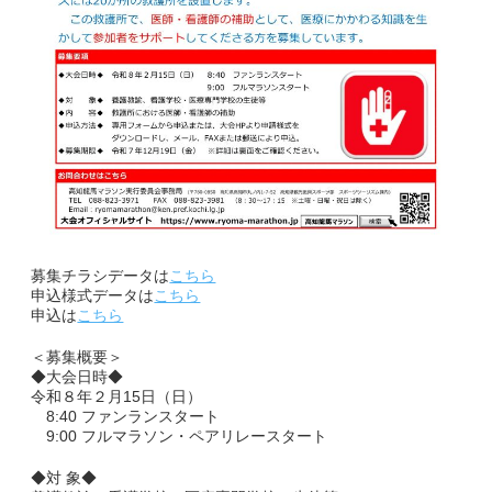
English
募集チラシデータは
こちら
申込様式データは
こちら
申込は
こちら
＜募集概要＞
◆大会日時◆
令和８年２月15日（日）
8:40 ファンランスタート
9:00 フルマラソン・ペアリレースタート
◆対 象◆