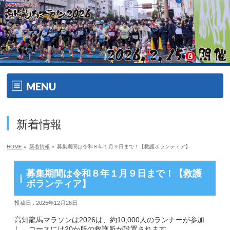
MENU
ホーム
新着情報
開催要項
HOME
»
新着情報
»
募集期間は令和８年１月９日まで！【救護ボランティア】
大会の特徴
募集期間は令和８年１月９日まで！【救護
大会の特徴
ボランティア】
投稿日 : 2025年12月26日
ゲスト・ゲストランナー
高知龍馬マラソンは2026は、約10,000人のランナーが参加
エイドメニュー
し、コースには20か所の救護所が設置されます。