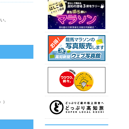
さい。
日））