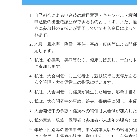
自己都合による申込後の種目変更・キャンセル・権利
申込後の出走権譲渡ができるものとします。また、過
内に参加料の支払いが完了していても入金日によって
れます。
地震・風水害・降雪・事件・事故・疫病等による開催
定します。
私は、心疾患・疾病等なく、健康に留意し、十分なト
に参加します。
私は、大会開催中に主催者より競技続行に支障がある
安全管理・大会運営上の指示に従います。
私は、大会開催中に傷病が発生した場合、応急手当を
私は、大会開催中の事故、紛失、傷病等に関し、主催
大会開催中の事故・傷病への補償は大会側が加入した
私の家族・親族、保護者（参加者が未成年の場合）は
年齢・性別等の虚偽申告、申込者本人以外の出場(代
はく奪等、主催者の決定に従います。また、主催者が