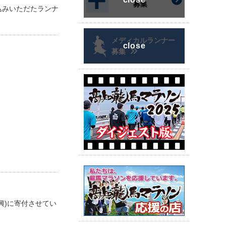
募集
込みいただたランナ
メディカルランナー
募集
興)に寄付させてい