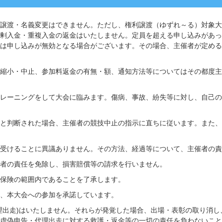
譲渡・名義変更はできません。ただし、権利譲渡（ゆずれ～る）対象大
剰入金・重複入金の返金はいたしません。定員を超える申し込みがあっ
は申し込みが無効となる場合がございます。その場合、主催者が定める
縮小・中止、参加料返金の有無・額、通知方法等についてはその都度主
レーニングをして大会に臨みます。傷病、事故、紛失等に対し、自己の
と判断された場合、主催者の競技中止の指示に直ちに従います。また、
受けることに異議ありません。その方法、経過等について、主催者の責
者の責任を免除し、損害賠償等の請求を行いません。
保険の範囲内であることを了承します。
、本大会への参加を承諾しています。
理出走)はいたしません。それらが発覚した場合、出場・表彰の取り消し
虚偽申告・代理出走に対する救護・返金等の一切の責任を負わないこと