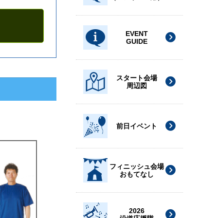
EVENT
GUIDE
スタート会場
周辺図
前日イベント
フィニッシュ会場
おもてなし
2026