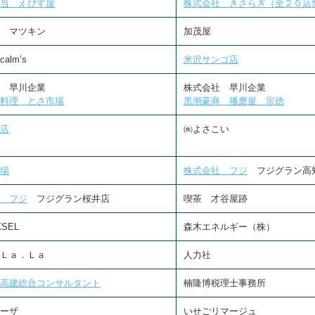
当 えびす屋
株式会社 きさらぎ（全２０店
 マツキン
加茂屋
alm’s
米沢サンゴ店
 早川企業
株式会社 早川企業
料理 とさ市場
黒潮豪商 播磨屋 宗徳
店
㈱よさこい
場
株式会社 フジ
フジグラン高
 フジ
フジグラン桜井店
喫茶 才谷屋跡
XSEL
森木エネルギー（株）
Ｌａ．Ｌａ
人力社
高建総合コンサルタント
楠隆博税理士事務所
ーザ
いせごリマージュ