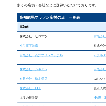
多くの店舗・会社などに登録いただいております。
高知龍馬マラソン応援の店 一覧表
高知市
株式会社 ヒロマツ
有限会社
小笠原不動産
株式会社
有限会社 高知プリンスホテル
ホテルタ
株式会社 シキデン
有限会社
有限会社 松本酒店
ぷちショ
株式会社 CHF
堤正人税
はるの接骨院
HAIR 