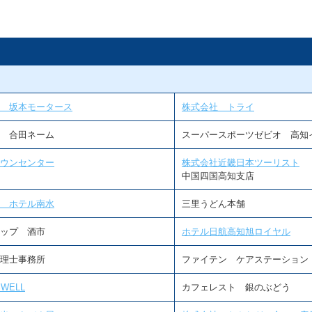
 坂本モータース
株式会社 トライ
 合田ネーム
スーパースポーツゼビオ 高知
ウンセンター
株式会社近畿日本ツーリスト
中国四国高知支店
 ホテル南水
三里うどん本舗
ップ 酒市
ホテル日航高知旭ロイヤル
理士事務所
ファイテン ケアステーション
SWELL
カフェレスト 銀のぶどう