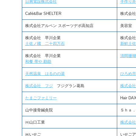
日興電設株式会社
手作り弁
Café&Bar SHELTER
株式会社
株式会社アルペン スポーツデポ高知店
美容室 c
株式会社 早川企業
株式会社
土佐ノ國 二十四万石
新鮮土佐
株式会社 早川企業
清岡珊瑚
和餐 帯や 勘助
天然温泉 はるのの湯
ひろめ市
株式会社 フジ
フジグラン葛島
株式会社
たまごファミリー
Hair DA
山中接骨鍼灸院
Ｓｈａ．
㈲山口工業
株式会社
㈱いせご
いせごア