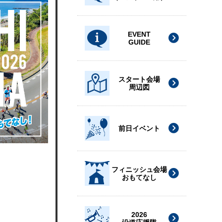
EVENT
GUIDE
スタート会場
周辺図
前日イベント
フィニッシュ会場
おもてなし
2026