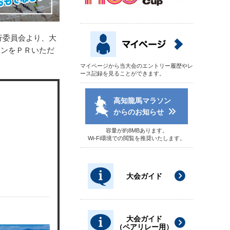
行委員会より、大
ソンをＰＲいただ
マイページから当大会のエントリー履歴やレ
ース記録を見ることができます。
高知龍馬マラソン
からのお知らせ
容量が約8MBあります。
Wi-Fi環境での閲覧を推奨いたします。
大会ガイド
大会ガイド
（ペアリレー用）