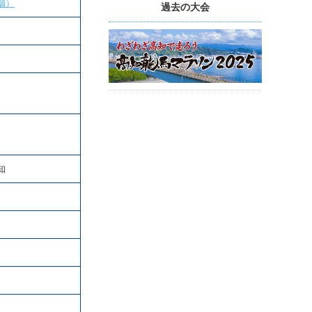
舗）
過去の大会
知